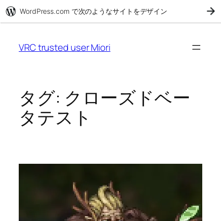
WordPress.com で次のようなサイトをデザイン
コ
ン
VRC trusted user Miori
テ
ン
ツ
へ
タグ:
クローズドベー
ス
タテスト
キ
ッ
プ