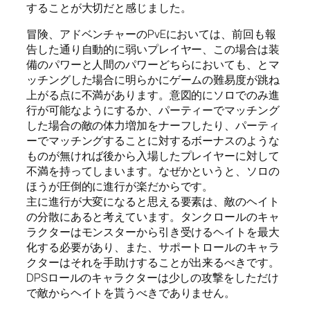
することが大切だと感じました。
冒険、アドベンチャーのPvEにおいては、前回も報
告した通り自動的に弱いプレイヤー、この場合は装
備のパワーと人間のパワーどちらにおいても、とマ
ッチングした場合に明らかにゲームの難易度が跳ね
上がる点に不満があります。意図的にソロでのみ進
行が可能なようにするか、パーティーでマッチング
した場合の敵の体力増加をナーフしたり、パーティ
ーでマッチングすることに対するボーナスのような
ものが無ければ後から入場したプレイヤーに対して
不満を持ってしまいます。なぜかというと、ソロの
ほうが圧倒的に進行が楽だからです。
主に進行が大変になると思える要素は、敵のヘイト
の分散にあると考えています。タンクロールのキャ
ラクターはモンスターから引き受けるヘイトを最大
化する必要があり、また、サポートロールのキャラ
クターはそれを手助けすることが出来るべきです。
DPSロールのキャラクターは少しの攻撃をしただけ
で敵からヘイトを貰うべきでありません。