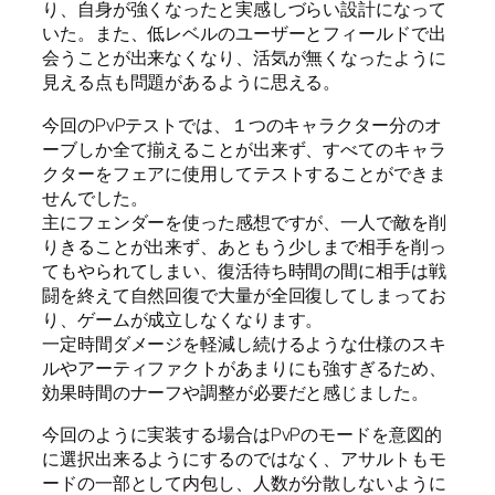
り、自身が強くなったと実感しづらい設計になって
いた。また、低レベルのユーザーとフィールドで出
会うことが出来なくなり、活気が無くなったように
見える点も問題があるように思える。
今回のPvPテストでは、１つのキャラクター分のオ
ーブしか全て揃えることが出来ず、すべてのキャラ
クターをフェアに使用してテストすることができま
せんでした。
主にフェンダーを使った感想ですが、一人で敵を削
りきることが出来ず、あともう少しまで相手を削っ
てもやられてしまい、復活待ち時間の間に相手は戦
闘を終えて自然回復で大量が全回復してしまってお
り、ゲームが成立しなくなります。
一定時間ダメージを軽減し続けるような仕様のスキ
ルやアーティファクトがあまりにも強すぎるため、
効果時間のナーフや調整が必要だと感じました。
今回のように実装する場合はPvPのモードを意図的
に選択出来るようにするのではなく、アサルトもモ
ードの一部として内包し、人数が分散しないように