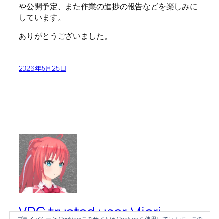
や公開予定、また作業の進捗の報告などを楽しみに
しています。
ありがとうございました。
2026年5月25日
VRC trusted user Miori
プライバシーと Cookies:このサイトは Cookies を使用しています。この