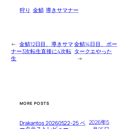
狩り
金鯖
導きサマナー
←
金鯖12日目、導きサマ
金鯖14日目、ポー
ナー3次転生直後に4次転
タークエやった
生
→
MORE POSTS
2026年5
Drakantos 20260522-25 ベ
ータテストレビュー