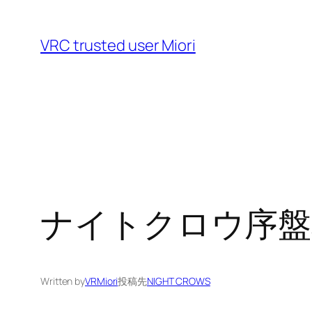
VRC trusted user Miori
ナイトクロウ序盤
Written by
VRMiori
投稿先
NIGHT CROWS