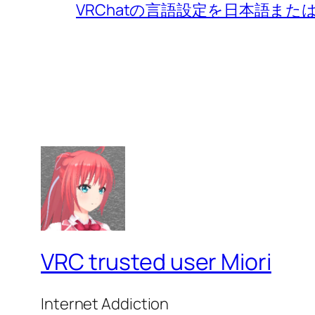
VRChatの言語設定を日本語ま
VRC trusted user Miori
Internet Addiction