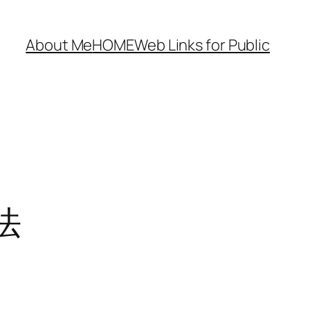
About Me
HOME
Web Links for Public
法